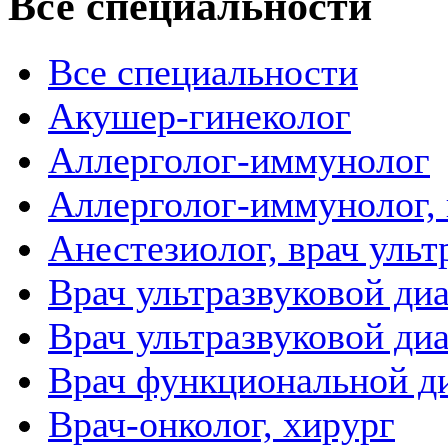
Все специальности
Все специальности
Акушер-гинеколог
Аллерголог-иммунолог
Аллерголог-иммунолог, 
Анестезиолог, врач уль
Врач ультразвуковой ди
Врач ультразвуковой ди
Врач функциональной д
Врач-онколог, хирург