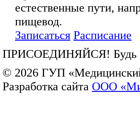
естественные пути, нап
пищевод.
Записаться
Расписание
ПРИСОЕДИНЯЙСЯ! Будь в 
© 2026
ГУП «Медицинский
Ольга
Разработка сайта
OOO «Ми
Здравствуйте! Чем я могу Вам помочь?