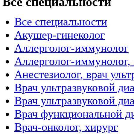
Все специальности
Все специальности
Акушер-гинеколог
Аллерголог-иммунолог
Аллерголог-иммунолог, 
Анестезиолог, врач уль
Врач ультразвуковой ди
Врач ультразвуковой ди
Врач функциональной д
Врач-онколог, хирург