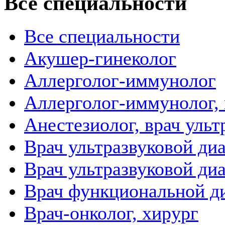
Все специальности
Все специальности
Акушер-гинеколог
Аллерголог-иммунолог
Аллерголог-иммунолог, 
Анестезиолог, врач уль
Врач ультразвуковой ди
Врач ультразвуковой ди
Врач функциональной д
Врач-онколог, хирург