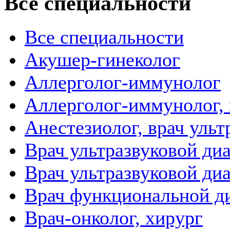
Все специальности
Все специальности
Акушер-гинеколог
Аллерголог-иммунолог
Аллерголог-иммунолог, 
Анестезиолог, врач уль
Врач ультразвуковой ди
Врач ультразвуковой ди
Врач функциональной д
Врач-онколог, хирург