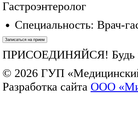
Гастроэнтеролог
Специальность:
Врач-га
Записаться на прием
ПРИСОЕДИНЯЙСЯ! Будь в 
© 2026
ГУП «Медицинский
Екатерина
Разработка сайта
OOO «Ми
Здравствуйте! Чем я могу Вам помочь?