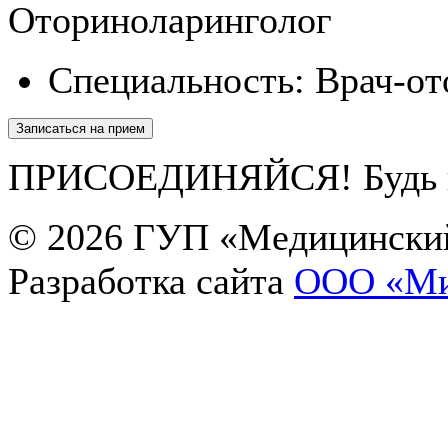
Оториноларинголог
Специальность:
Врач-от
Записаться на прием
ПРИСОЕДИНЯЙСЯ! Будь в 
© 2026
ГУП «Медицинский
Екатерина
Разработка сайта
OOO «Ми
Здравствуйте! Чем я могу Вам помочь?